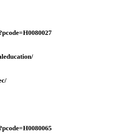
px?pcode=H0080027
aleducation/
ec/
px?pcode=H0080065